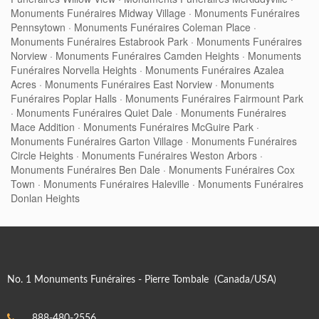
Monuments Funéraires Midway Village
·
Monuments Funéraires
Pennsytown
·
Monuments Funéraires Coleman Place
·
Monuments Funéraires Estabrook Park
·
Monuments Funéraires
Norview
·
Monuments Funéraires Camden Heights
·
Monuments
Funéraires Norvella Heights
·
Monuments Funéraires Azalea
Acres
·
Monuments Funéraires East Norview
·
Monuments
Funéraires Poplar Halls
·
Monuments Funéraires Fairmount Park
·
Monuments Funéraires Quiet Dale
·
Monuments Funéraires
Mace Addition
·
Monuments Funéraires McGuire Park
·
Monuments Funéraires Garton Village
·
Monuments Funéraires
Circle Heights
·
Monuments Funéraires Weston Arbors
·
Monuments Funéraires Ben Dale
·
Monuments Funéraires Cox
Town
·
Monuments Funéraires Haleville
·
Monuments Funéraires
Donlan Heights
No. 1 Monuments Funéraires - Pierre Tombale (Canada/USA)
888-480-2556