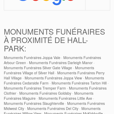
MONUMENTS FUNÉRAIRES
À PROXIMITÉ DE HALL-
PARK:
Monuments Funéraires Joppa Vale
·
Monuments Funéraires
Arbour Green
·
Monuments Funéraires Darleigh Manor
·
Monuments Funéraires Silver Gate Village
·
Monuments
Funéraires Village of Silver Hall
·
Monuments Funéraires Perry
Hall Village
·
Monuments Funéraires Joppa View
·
Monuments
Funéraires Cedarside Farm
·
Monuments Funéraires Tarton Hill
·
Monuments Funéraires Tremper Farm
·
Monuments Funéraires
Clothier
·
Monuments Funéraires Goldsby
·
Monuments
Funéraires Maguire
·
Monuments Funéraires Little Axe
·
Monuments Funéraires Slaughterville
·
Monuments Funéraires
Midwest City
·
Monuments Funéraires Del City
·
Monuments
Funéraires Willow View
·
Monuments Funéraires McKiddyville
·