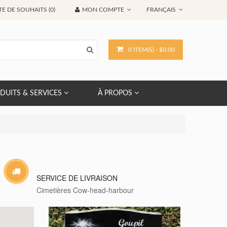
TE DE SOUHAITS (0)
MON COMPTE
FRANÇAIS
0 ITEM(S) - $0.00
DUITS & SERVICES
À PROPOS
SERVICE DE LIVRAISON
Cimetières Cow-head-harbour