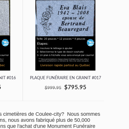
IT #016
PLAQUE FUNÉRAIRE EN GRANIT #017
PLAQUE
5
$795.95
$999.95
es cimetières de Coulee-city? Nous sommes
ans, nous avons fabriqué plus de 50,000
ons que l'achat d'une Monument Funéraire