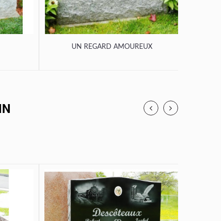
UN REGARD AMOUREUX
U
IN