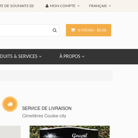
TE DE SOUHAITS (0)
MON COMPTE
FRANÇAIS
0 ITEM(S) - $0.00
DUITS & SERVICES
À PROPOS
SERVICE DE LIVRAISON
Cimetières Coulee-city