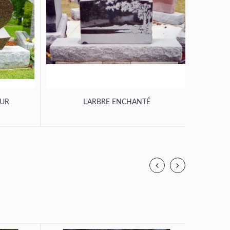
OUR
L'ARBRE ENCHANTÉ
L