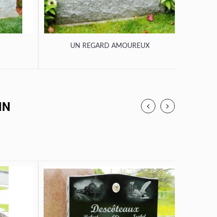
UN REGARD AMOUREUX
U
IN