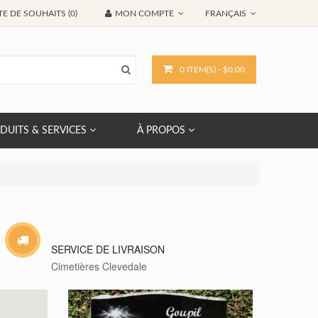
TE DE SOUHAITS (0)
MON COMPTE
FRANÇAIS
0 ITEM(S) - $0.00
DUITS & SERVICES
À PROPOS
SERVICE DE LIVRAISON
Cimetières Clevedale