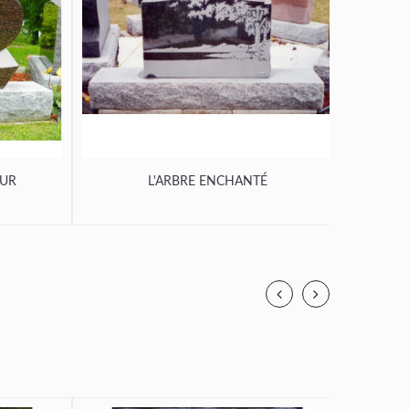
OUR
L'ARBRE ENCHANTÉ
L