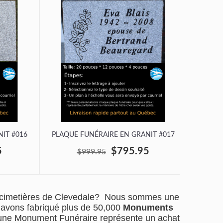
IT #016
PLAQUE FUNÉRAIRE EN GRANIT #017
PLAQUE
5
$795.95
$999.95
 cimetières de Clevedale? Nous sommes une
s avons fabriqué plus de 50,000
Monuments
d'une Monument Funéraire représente un achat