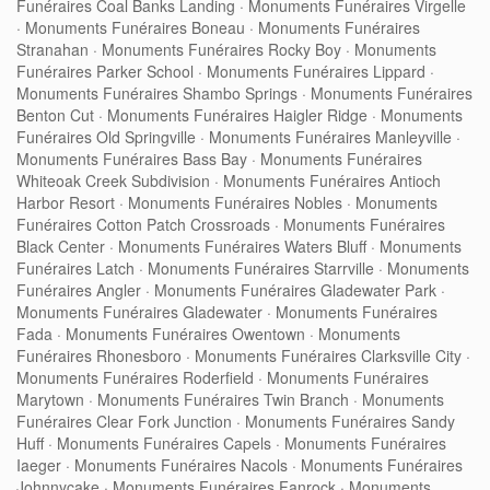
Funéraires Coal Banks Landing
·
Monuments Funéraires Virgelle
·
Monuments Funéraires Boneau
·
Monuments Funéraires
Stranahan
·
Monuments Funéraires Rocky Boy
·
Monuments
Funéraires Parker School
·
Monuments Funéraires Lippard
·
Monuments Funéraires Shambo Springs
·
Monuments Funéraires
Benton Cut
·
Monuments Funéraires Haigler Ridge
·
Monuments
Funéraires Old Springville
·
Monuments Funéraires Manleyville
·
Monuments Funéraires Bass Bay
·
Monuments Funéraires
Whiteoak Creek Subdivision
·
Monuments Funéraires Antioch
Harbor Resort
·
Monuments Funéraires Nobles
·
Monuments
Funéraires Cotton Patch Crossroads
·
Monuments Funéraires
Black Center
·
Monuments Funéraires Waters Bluff
·
Monuments
Funéraires Latch
·
Monuments Funéraires Starrville
·
Monuments
Funéraires Angler
·
Monuments Funéraires Gladewater Park
·
Monuments Funéraires Gladewater
·
Monuments Funéraires
Fada
·
Monuments Funéraires Owentown
·
Monuments
Funéraires Rhonesboro
·
Monuments Funéraires Clarksville City
·
Monuments Funéraires Roderfield
·
Monuments Funéraires
Marytown
·
Monuments Funéraires Twin Branch
·
Monuments
Funéraires Clear Fork Junction
·
Monuments Funéraires Sandy
Huff
·
Monuments Funéraires Capels
·
Monuments Funéraires
Iaeger
·
Monuments Funéraires Nacols
·
Monuments Funéraires
Johnnycake
·
Monuments Funéraires Fanrock
·
Monuments