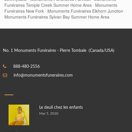
Funéraires Temple Creek Summer Home Area
·
Monuments
Funéraires New Fork
·
Monuments Funéraires Elkhorn Junction
·
Monuments Funéraires Sylvan Bay Summer Home Area
No. 1 Monuments Funéraires - Pierre Tombale (Canada/USA)
888-480-2556
info@monumentsfuneraires.com
Le deuil chez les enfants
Mar 5, 2020