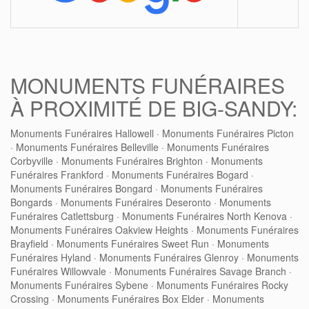
MONUMENTS FUNÉRAIRES
À PROXIMITÉ DE BIG-SANDY:
Monuments Funéraires Hallowell
·
Monuments Funéraires Picton
·
Monuments Funéraires Belleville
·
Monuments Funéraires
Corbyville
·
Monuments Funéraires Brighton
·
Monuments
Funéraires Frankford
·
Monuments Funéraires Bogard
·
Monuments Funéraires Bongard
·
Monuments Funéraires
Bongards
·
Monuments Funéraires Deseronto
·
Monuments
Funéraires Catlettsburg
·
Monuments Funéraires North Kenova
·
Monuments Funéraires Oakview Heights
·
Monuments Funéraires
Brayfield
·
Monuments Funéraires Sweet Run
·
Monuments
Funéraires Hyland
·
Monuments Funéraires Glenroy
·
Monuments
Funéraires Willowvale
·
Monuments Funéraires Savage Branch
·
Monuments Funéraires Sybene
·
Monuments Funéraires Rocky
Crossing
·
Monuments Funéraires Box Elder
·
Monuments