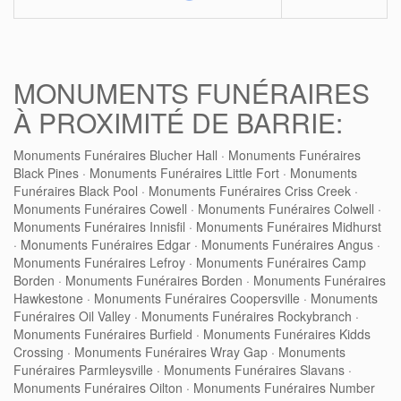
MONUMENTS FUNÉRAIRES
À PROXIMITÉ DE BARRIE:
Monuments Funéraires Blucher Hall
·
Monuments Funéraires
Black Pines
·
Monuments Funéraires Little Fort
·
Monuments
Funéraires Black Pool
·
Monuments Funéraires Criss Creek
·
Monuments Funéraires Cowell
·
Monuments Funéraires Colwell
·
Monuments Funéraires Innisfil
·
Monuments Funéraires Midhurst
·
Monuments Funéraires Edgar
·
Monuments Funéraires Angus
·
Monuments Funéraires Lefroy
·
Monuments Funéraires Camp
Borden
·
Monuments Funéraires Borden
·
Monuments Funéraires
Hawkestone
·
Monuments Funéraires Coopersville
·
Monuments
Funéraires Oil Valley
·
Monuments Funéraires Rockybranch
·
Monuments Funéraires Burfield
·
Monuments Funéraires Kidds
Crossing
·
Monuments Funéraires Wray Gap
·
Monuments
Funéraires Parmleysville
·
Monuments Funéraires Slavans
·
Monuments Funéraires Oilton
·
Monuments Funéraires Number