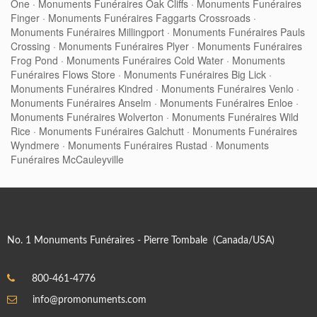
One
·
Monuments Funéraires Oak Cliffs
·
Monuments Funéraires
Finger
·
Monuments Funéraires Faggarts Crossroads
·
Monuments Funéraires Millingport
·
Monuments Funéraires Pauls
Crossing
·
Monuments Funéraires Plyer
·
Monuments Funéraires
Frog Pond
·
Monuments Funéraires Cold Water
·
Monuments
Funéraires Flows Store
·
Monuments Funéraires Big Lick
·
Monuments Funéraires Kindred
·
Monuments Funéraires Venlo
·
Monuments Funéraires Anselm
·
Monuments Funéraires Enloe
·
Monuments Funéraires Wolverton
·
Monuments Funéraires Wild
Rice
·
Monuments Funéraires Galchutt
·
Monuments Funéraires
Wyndmere
·
Monuments Funéraires Rustad
·
Monuments
Funéraires McCauleyville
No. 1 Monuments Funéraires - Pierre Tombale (Canada/USA)
800-461-4776
info@promonuments.com