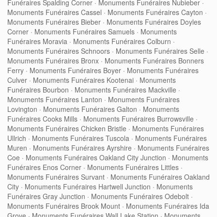
Funéraires Spalding Corner
·
Monuments Funéraires Nubieber
·
Monuments Funéraires Cassel
·
Monuments Funéraires Cayton
·
Monuments Funéraires Bieber
·
Monuments Funéraires Doyles
Corner
·
Monuments Funéraires Samuels
·
Monuments
Funéraires Moravia
·
Monuments Funéraires Colburn
·
Monuments Funéraires Schnoors
·
Monuments Funéraires Selle
·
Monuments Funéraires Bronx
·
Monuments Funéraires Bonners
Ferry
·
Monuments Funéraires Boyer
·
Monuments Funéraires
Culver
·
Monuments Funéraires Kootenai
·
Monuments
Funéraires Bourbon
·
Monuments Funéraires Mackville
·
Monuments Funéraires Lanton
·
Monuments Funéraires
Lovington
·
Monuments Funéraires Galton
·
Monuments
Funéraires Cooks Mills
·
Monuments Funéraires Burrowsville
·
Monuments Funéraires Chicken Bristle
·
Monuments Funéraires
Ullrich
·
Monuments Funéraires Tuscola
·
Monuments Funéraires
Muren
·
Monuments Funéraires Ayrshire
·
Monuments Funéraires
Coe
·
Monuments Funéraires Oakland City Junction
·
Monuments
Funéraires Enos Corner
·
Monuments Funéraires Littles
·
Monuments Funéraires Survant
·
Monuments Funéraires Oakland
City
·
Monuments Funéraires Hartwell Junction
·
Monuments
Funéraires Gray Junction
·
Monuments Funéraires Odebolt
·
Monuments Funéraires Brook Mount
·
Monuments Funéraires Ida
Grove
·
Monuments Funéraires Wall Lake Station
·
Monuments