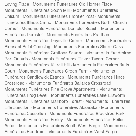
Loving Place
·
Monuments Funéraires Old Horner Place
·
Monuments Funéraires South Mill
·
Monuments Funéraires
Chisum
·
Monuments Funéraires Frontier Post
·
Monuments
Funéraires Illinois Camp
·
Monuments Funéraires North Church
Corner
·
Monuments Funéraires Demster Beach
·
Monuments
Funéraires Demster
·
Monuments Funéraires Prattham
·
Monuments Funéraires Daysville Corner
·
Monuments Funéraires
Pleasant Point Crossing
·
Monuments Funéraires Shore Oaks
·
Monuments Funéraires Graftons Square
·
Monuments Funéraires
Port Ontario
·
Monuments Funéraires Tinker Tavern Corner
·
Monuments Funéraires Kittrell Hill
·
Monuments Funéraires Batts
Court
·
Monuments Funéraires Green Farm
·
Monuments
Funéraires Candlewick Estates
·
Monuments Funéraires Hines
Crossroad
·
Monuments Funéraires Ballards Crossroad
·
Monuments Funéraires Pine Grove Apartments
·
Monuments
Funéraires Frog Level
·
Monuments Funéraires Lake Ellsworth
·
Monuments Funéraires Marlboro Forest
·
Monuments Funéraires
Erie Junction
·
Monuments Funéraires Absaraka
·
Monuments
Funéraires Casselton
·
Monuments Funéraires Brooktree Park
·
Monuments Funéraires Perley
·
Monuments Funéraires Reiles
Acres
·
Monuments Funéraires South West Fargo
·
Monuments
Funéraires Hendrum
·
Monuments Funéraires West Fargo
·