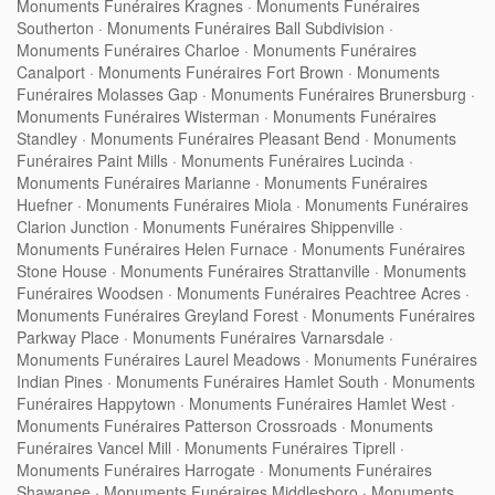
Monuments Funéraires Kragnes
·
Monuments Funéraires
Southerton
·
Monuments Funéraires Ball Subdivision
·
Monuments Funéraires Charloe
·
Monuments Funéraires
Canalport
·
Monuments Funéraires Fort Brown
·
Monuments
Funéraires Molasses Gap
·
Monuments Funéraires Brunersburg
·
Monuments Funéraires Wisterman
·
Monuments Funéraires
Standley
·
Monuments Funéraires Pleasant Bend
·
Monuments
Funéraires Paint Mills
·
Monuments Funéraires Lucinda
·
Monuments Funéraires Marianne
·
Monuments Funéraires
Huefner
·
Monuments Funéraires Miola
·
Monuments Funéraires
Clarion Junction
·
Monuments Funéraires Shippenville
·
Monuments Funéraires Helen Furnace
·
Monuments Funéraires
Stone House
·
Monuments Funéraires Strattanville
·
Monuments
Funéraires Woodsen
·
Monuments Funéraires Peachtree Acres
·
Monuments Funéraires Greyland Forest
·
Monuments Funéraires
Parkway Place
·
Monuments Funéraires Varnarsdale
·
Monuments Funéraires Laurel Meadows
·
Monuments Funéraires
Indian Pines
·
Monuments Funéraires Hamlet South
·
Monuments
Funéraires Happytown
·
Monuments Funéraires Hamlet West
·
Monuments Funéraires Patterson Crossroads
·
Monuments
Funéraires Vancel Mill
·
Monuments Funéraires Tiprell
·
Monuments Funéraires Harrogate
·
Monuments Funéraires
Shawanee
·
Monuments Funéraires Middlesboro
·
Monuments