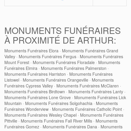
MONUMENTS FUNÉRAIRES
À PROXIMITÉ DE ARTHUR:
Monuments Funéraires Elora
·
Monuments Funéraires Grand
Valley
·
Monuments Funéraires Fergus
·
Monuments Funéraires
Mount Forest
·
Monuments Funéraires Floradale
·
Monuments
Funéraires Elmira
·
Monuments Funéraires Palmerston
·
Monuments Funéraires Harriston
·
Monuments Funéraires
Listowel
·
Monuments Funéraires Orangeville
·
Monuments
Funéraires Cypress Valley
·
Monuments Funéraires McClaren
·
Monuments Funéraires Birdtown
·
Monuments Funéraires Lanty
·
Monuments Funéraires Lone Grove
·
Monuments Funéraires Lick
Mountain
·
Monuments Funéraires Solgohachia
·
Monuments
Funéraires Wonderview
·
Monuments Funéraires Catholic Point
·
Monuments Funéraires Wesley Chapel
·
Monuments Funéraires
Pittville
·
Monuments Funéraires Fall River Mills
·
Monuments
Funéraires Gomez
·
Monuments Funéraires Dana
·
Monuments