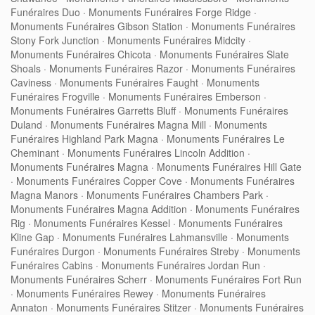
Funéraires Duo
·
Monuments Funéraires Forge Ridge
·
Monuments Funéraires Gibson Station
·
Monuments Funéraires
Stony Fork Junction
·
Monuments Funéraires Midcity
·
Monuments Funéraires Chicota
·
Monuments Funéraires Slate
Shoals
·
Monuments Funéraires Razor
·
Monuments Funéraires
Caviness
·
Monuments Funéraires Faught
·
Monuments
Funéraires Frogville
·
Monuments Funéraires Emberson
·
Monuments Funéraires Garretts Bluff
·
Monuments Funéraires
Duland
·
Monuments Funéraires Magna Mill
·
Monuments
Funéraires Highland Park Magna
·
Monuments Funéraires Le
Cheminant
·
Monuments Funéraires Lincoln Addition
·
Monuments Funéraires Magna
·
Monuments Funéraires Hill Gate
·
Monuments Funéraires Copper Cove
·
Monuments Funéraires
Magna Manors
·
Monuments Funéraires Chambers Park
·
Monuments Funéraires Magna Addition
·
Monuments Funéraires
Rig
·
Monuments Funéraires Kessel
·
Monuments Funéraires
Kline Gap
·
Monuments Funéraires Lahmansville
·
Monuments
Funéraires Durgon
·
Monuments Funéraires Streby
·
Monuments
Funéraires Cabins
·
Monuments Funéraires Jordan Run
·
Monuments Funéraires Scherr
·
Monuments Funéraires Fort Run
·
Monuments Funéraires Rewey
·
Monuments Funéraires
Annaton
·
Monuments Funéraires Stitzer
·
Monuments Funéraires