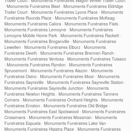
Trailer Court
·
Monuments Funéraires Wagon Wheel Trailer Court
·
Monuments Funéraires Bisel
·
Monuments Funéraires Eldridge
Trailer Court
·
Monuments Funéraires Lyons Place
·
Monuments
Funéraires Rounds Place
·
Monuments Funéraires McKeag
·
Monuments Funéraires Calora
·
Monuments Funéraires Flats
·
Monuments Funéraires Lemoyne
·
Monuments Funéraires
Lemoyne Mobile Home Park
·
Monuments Funéraires Rackett
·
Monuments Funéraires Broganville
·
Monuments Funéraires
Lewellen
·
Monuments Funéraires Elburz
·
Monuments
Funéraires Deeth
·
Monuments Funéraires Brennen Ranch
·
Monuments Funéraires Ventosa
·
Monuments Funéraires Tulasco
·
Monuments Funéraires Ryndon
·
Monuments Funéraires
Sprucemont
·
Monuments Funéraires Alazon
·
Monuments
Funéraires Osino
·
Monuments Funéraires Moor
·
Monuments
Funéraires Sayreville
·
Monuments Funéraires Sayreville Station
·
Monuments Funéraires Sayreville Junction
·
Monuments
Funéraires Newton Heights
·
Monuments Funéraires Tanners
Corners
·
Monuments Funéraires Orchard Heights
·
Monuments
Funéraires Ernston
·
Monuments Funéraires Old Bridge
·
Monuments Funéraires East Spotswood
·
Monuments Funéraires
Crossmans
·
Monuments Funéraires Mossman
·
Monuments
Funéraires Espuela
·
Monuments Funéraires Lake Van
·
Monuments Funéraires Higgins Place
·
Monuments Funéraires