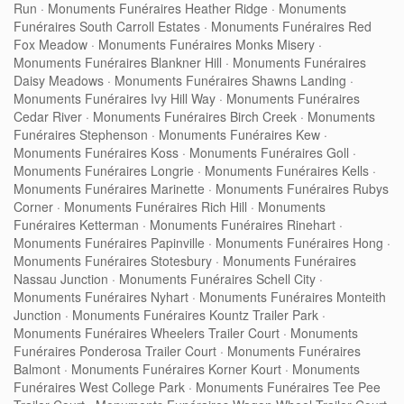
Run
·
Monuments Funéraires Heather Ridge
·
Monuments
Funéraires South Carroll Estates
·
Monuments Funéraires Red
Fox Meadow
·
Monuments Funéraires Monks Misery
·
Monuments Funéraires Blankner Hill
·
Monuments Funéraires
Daisy Meadows
·
Monuments Funéraires Shawns Landing
·
Monuments Funéraires Ivy Hill Way
·
Monuments Funéraires
Cedar River
·
Monuments Funéraires Birch Creek
·
Monuments
Funéraires Stephenson
·
Monuments Funéraires Kew
·
Monuments Funéraires Koss
·
Monuments Funéraires Goll
·
Monuments Funéraires Longrie
·
Monuments Funéraires Kells
·
Monuments Funéraires Marinette
·
Monuments Funéraires Rubys
Corner
·
Monuments Funéraires Rich Hill
·
Monuments
Funéraires Ketterman
·
Monuments Funéraires Rinehart
·
Monuments Funéraires Papinville
·
Monuments Funéraires Hong
·
Monuments Funéraires Stotesbury
·
Monuments Funéraires
Nassau Junction
·
Monuments Funéraires Schell City
·
Monuments Funéraires Nyhart
·
Monuments Funéraires Monteith
Junction
·
Monuments Funéraires Kountz Trailer Park
·
Monuments Funéraires Wheelers Trailer Court
·
Monuments
Funéraires Ponderosa Trailer Court
·
Monuments Funéraires
Balmont
·
Monuments Funéraires Korner Kourt
·
Monuments
Funéraires West College Park
·
Monuments Funéraires Tee Pee