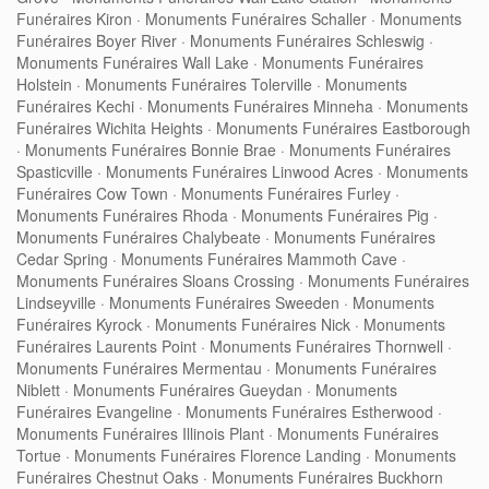
Funéraires Kiron
·
Monuments Funéraires Schaller
·
Monuments
Funéraires Boyer River
·
Monuments Funéraires Schleswig
·
Monuments Funéraires Wall Lake
·
Monuments Funéraires
Holstein
·
Monuments Funéraires Tolerville
·
Monuments
Funéraires Kechi
·
Monuments Funéraires Minneha
·
Monuments
Funéraires Wichita Heights
·
Monuments Funéraires Eastborough
·
Monuments Funéraires Bonnie Brae
·
Monuments Funéraires
Spasticville
·
Monuments Funéraires Linwood Acres
·
Monuments
Funéraires Cow Town
·
Monuments Funéraires Furley
·
Monuments Funéraires Rhoda
·
Monuments Funéraires Pig
·
Monuments Funéraires Chalybeate
·
Monuments Funéraires
Cedar Spring
·
Monuments Funéraires Mammoth Cave
·
Monuments Funéraires Sloans Crossing
·
Monuments Funéraires
Lindseyville
·
Monuments Funéraires Sweeden
·
Monuments
Funéraires Kyrock
·
Monuments Funéraires Nick
·
Monuments
Funéraires Laurents Point
·
Monuments Funéraires Thornwell
·
Monuments Funéraires Mermentau
·
Monuments Funéraires
Niblett
·
Monuments Funéraires Gueydan
·
Monuments
Funéraires Evangeline
·
Monuments Funéraires Estherwood
·
Monuments Funéraires Illinois Plant
·
Monuments Funéraires
Tortue
·
Monuments Funéraires Florence Landing
·
Monuments
Funéraires Chestnut Oaks
·
Monuments Funéraires Buckhorn