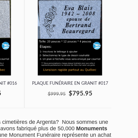
IT #016
PLAQUE FUNÉRAIRE EN GRANIT #017
PLAQUE
5
$795.95
$999.95
s cimetières de Argenta? Nous sommes une
s avons fabriqué plus de 50,000
Monuments
d'une Monument Funéraire représente un achat