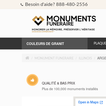
Besoin d'aide? 888-480-2556
COULEURS DE GRANIT
PLAQUE
AURORA
ARG
MONUMENT FUNERAIRE
ILLINOIS
BLEU BAHAMA
BLEU PERLE
QUALITÉ & BAS PRIX
Plus de 100,000 monuments installés
BRITZ BLEU
CAT'S EYE