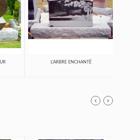
OUR
L'ARBRE ENCHANTÉ
L