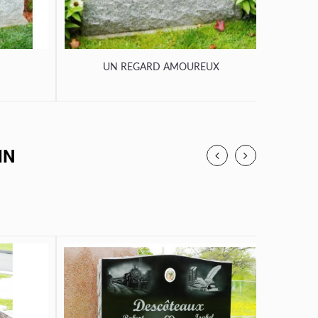
UN REGARD AMOUREUX
U
IN