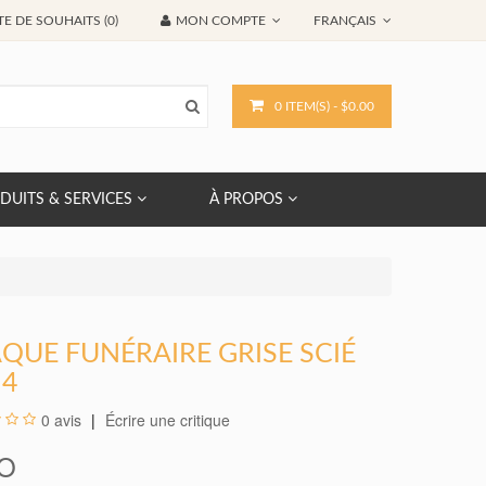
TE DE SOUHAITS (0)
MON COMPTE
FRANÇAIS
0 ITEM(S) - $0.00
DUITS & SERVICES
À PROPOS
QUE FUNÉRAIRE GRISE SCIÉ
14
0 avis
Écrire une critique
FO