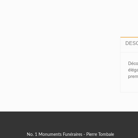
Je do
...»
CHANTALE GOULET
Jul 11, 2018
«Bonjour,
DESC
Assurément WOW, on est tous très
content du résultat. Un gros merci.
Déco
éléga
C'est la plus belle du cimetière St-
prem
Edmond.
»
LUCIE LANGLOIS
Apr 23, 2019
«M. Provost,
No. 1 Monuments Funéraires - Pierre Tombale
Je vous remercie pour la photo, je