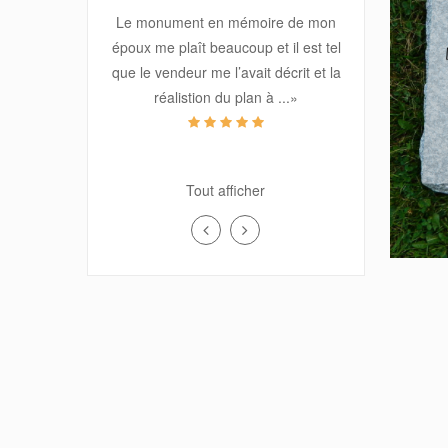
Le monument en mémoire de mon
GRIS DE BARRÉ FERRÉ
époux me plaît beaucoup et il est tel
que le vendeur me l’avait décrit et la
NOIR
réalistion du plan à
...»
PARADISO
ROSE LAURENTIEN
M. PAQUIN
Tout afficher
Aug 09, 2018
ROSE MONTAGNE
«Le granit ainsi que le travail exécuté
est de 1ère qualité sur toute la ligne .
ROUGE INDIEN
Vous avez été d’un
VERT TROPICAL
professionnalisme dévoué et d’une
grande
...»